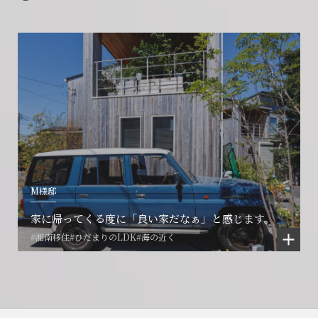
0466-24-2478
0466-24-2478
0120-073-386
営業時間9:30~18:30 水曜定休
営業時間9:30~18:30 水曜定休
閉じる
閉じる
閉じる
M様邸
家に帰ってくる度に「良い家だなぁ」と感じます。
#湘南移住
#ひだまりのLDK
#海の近く