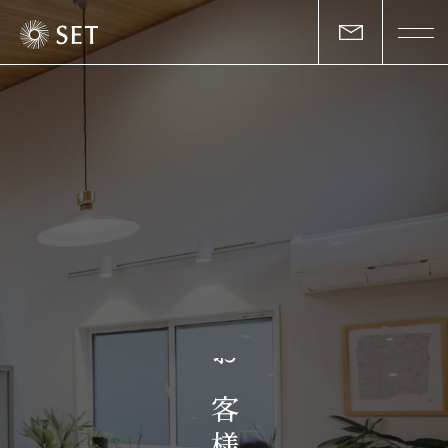
私たちについて
セットの志と行動
事業一覧
物件一覧
お客様の声
お
マガジン
客
様