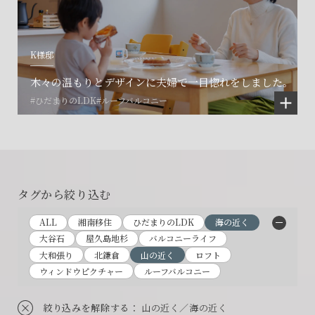
K様邸
木々の温もりとデザインに夫婦で一目惚れをしました。
#ひだまりのLDK
#ルーフバルコニー
会社に関することや物件についての
土地の活用・賃貸経営に関する
賃貸物件入居者様の
ご相談はこちら
ご相談はこちら
お困りごとのご相談はこちら
タグから絞り込む
フォームからのお問い合わせ
フォームからのお問い合わせ
ALL
湘南移住
ひだまりのLDK
海の近く
解約のお申し込み
大谷石
屋久島地杉
バルコニーライフ
CONTACT
CONTACT
CONTACT
大和張り
北鎌倉
山の近く
ロフト
ウィンドウピクチャー
ルーフバルコニー
賃貸管理事業部へのお問い合わせ
お電話でのお問い合わせ
プロコール24ご利用の方
絞り込みを解除する
： 山の近く／海の近く