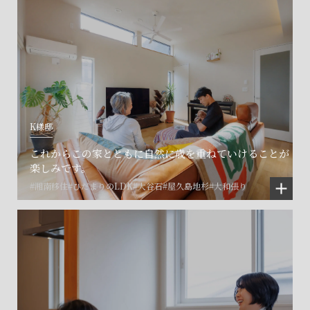
K様邸
これからこの家とともに自然に歳を重ねていけることが
楽しみです。
#湘南移住
#ひだまりのLDK
#大谷石
#屋久島地杉
#大和張り