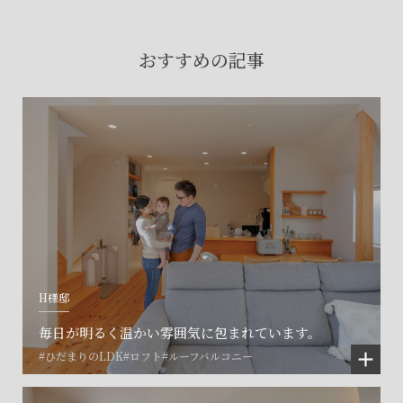
賃貸物件入居者様の
お困りごとのご相談はこちら
おすすめの記事
土地の活用・賃貸経営に関する
ご相談はこちら
関連施設一覧
H様邸
毎日が明るく温かい雰囲気に包まれています。
#ひだまりのLDK
#ロフト
#ルーフバルコニー
©SET inc.