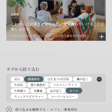
K様邸
これからこの家とともに自然に歳を重ねていけることが
楽しみです。
#湘南移住
#ひだまりのLDK
#大谷石
#屋久島地杉
#大和張り
タグから絞り込む
ALL
湘南移住
ひだまりのLDK
海の近く
大谷石
屋久島地杉
バルコニーライフ
大和張り
北鎌倉
山の近く
ロフト
ウィンドウピクチャー
ルーフバルコニー
絞り込みを解除する
： ロフト／湘南移住