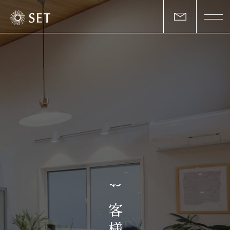
私たちについて
セットの志と行動
事業一覧
物件一覧
お客様の声
お
マガジン
客
様