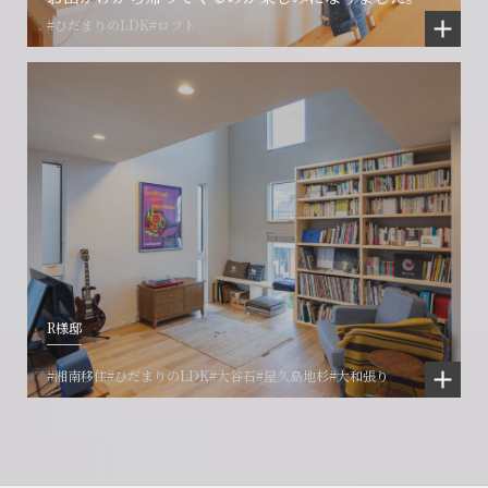
#ひだまりのLDK
#ロフト
R様邸
#湘南移住
#ひだまりのLDK
#大谷石
#屋久島地杉
#大和張り