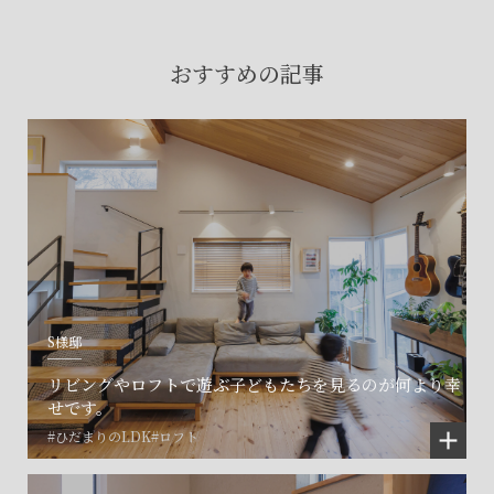
賃貸物件入居者様の
お困りごとのご相談はこちら
おすすめの記事
土地の活用・賃貸経営に関する
ご相談はこちら
関連施設一覧
S様邸
リビングやロフトで遊ぶ子どもたちを見るのが何より幸
せです。
#ひだまりのLDK
#ロフト
©SET inc.