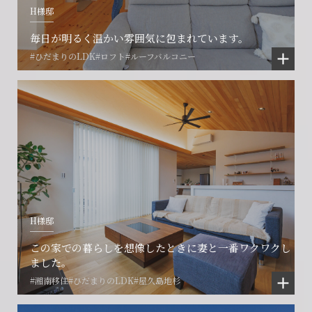
H様邸
会社に関することや物件についての
土地の活用・賃貸経営に関する
賃貸物件入居者様の
ご相談はこちら
ご相談はこちら
毎日が明るく温かい雰囲気に包まれています。
お困りごとのご相談はこちら
#ひだまりのLDK
#ロフト
#ルーフバルコニー
フォームからのお問い合わせ
フォームからのお問い合わせ
解約のお申し込み
CONTACT
CONTACT
CONTACT
賃貸管理事業部へのお問い合わせ
お電話でのお問い合わせ
プロコール24ご利用の方
0466-24-2478
0466-24-2478
0120-073-386
営業時間9:30~18:30 水曜定休
営業時間9:30~18:30 水曜定休
H様邸
閉じる
閉じる
閉じる
この家での暮らしを想像したときに妻と一番ワクワクし
ました。
#湘南移住
#ひだまりのLDK
#屋久島地杉