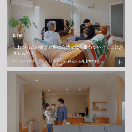
K様邸
これからこの家とともに自然に歳を重ねていけることが
楽しみです。
#湘南移住
#ひだまりのLDK
#大谷石
#屋久島地杉
#大和張り