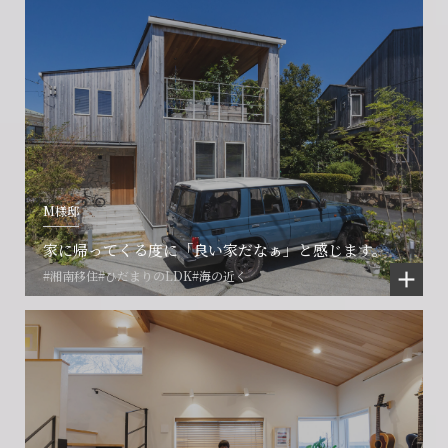
M様邸
家に帰ってくる度に「良い家だなぁ」と感じます。
#湘南移住
#ひだまりのLDK
#海の近く