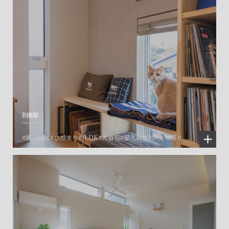
R様邸
#湘南移住
#ひだまりのLDK
#大谷石
#屋久島地杉
#大和張り