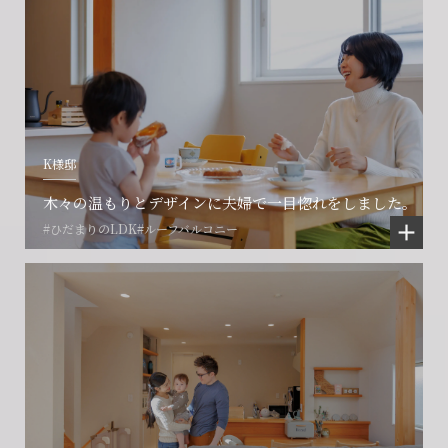
会社に関することや物件についての
土地の活用・賃貸経営に関する
K様邸
賃貸物件入居者様の
ご相談はこちら
ご相談はこちら
お困りごとのご相談はこちら
木々の温もりとデザインに夫婦で一目惚れをしました。
#ひだまりのLDK
#ルーフバルコニー
フォームからのお問い合わせ
フォームからのお問い合わせ
解約のお申し込み
CONTACT
CONTACT
CONTACT
賃貸管理事業部へのお問い合わせ
お電話でのお問い合わせ
プロコール24ご利用の方
0466-24-2478
0466-24-2478
0120-073-386
営業時間9:30~18:30 水曜定休
営業時間9:30~18:30 水曜定休