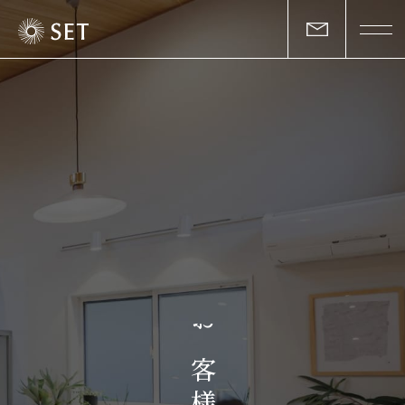
私たちについて
セットの志と行動
事業一覧
物件一覧
お客様の声
お
マガジン
客
様