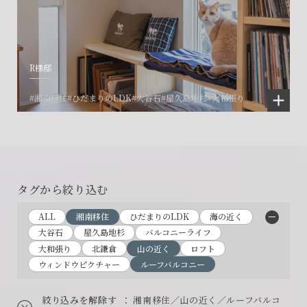
R様邸
#湘南移住
#ひだまりのLDK
#大谷石
#屋久島地杉
#大和張り
タグから絞り込む
ALL
湘南移住
ひだまりのLDK
海の近く
大谷石
屋久島地杉
バルコニーライフ
大和張り
北鎌倉
山の近く
ロフト
ウィンドウピクチャー
ルーフバルコニー
絞り込みを解除す
： 湘南移住／山の近く／ルーフバルコ