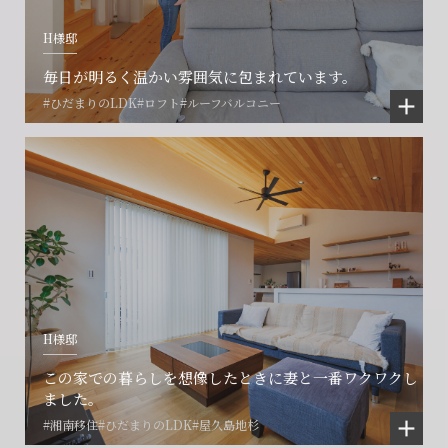
閉じる
閉じる
閉じる
H様邸
毎日が明るく温かい雰囲気に包まれています。
#ひだまりのLDK
#ロフト
#ルーフバルコニー
H様邸
この家での暮らしを想像したときに妻と一番ワクワクし
ました。
#湘南移住
#ひだまりのLDK
#屋久島地杉