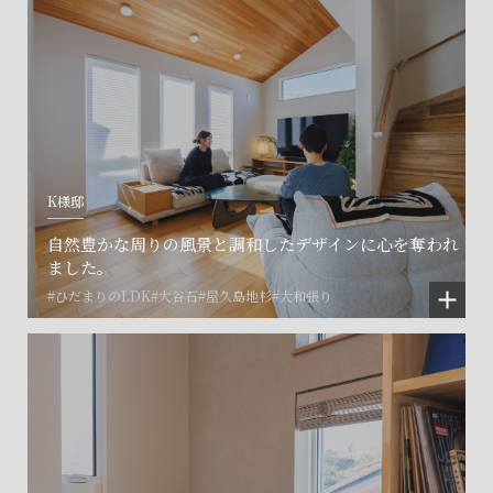
K様邸
自然豊かな周りの風景と調和したデザインに心を奪われ
ました。
#ひだまりのLDK
#大谷石
#屋久島地杉
#大和張り