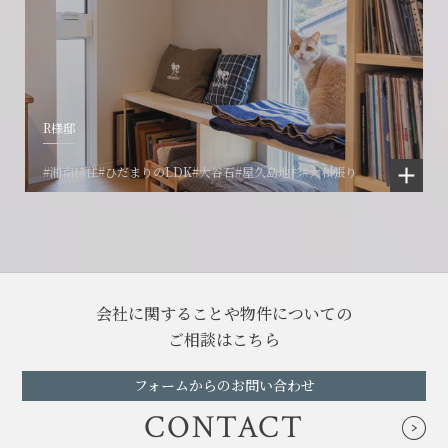
R様邸
#湘南移住
#ひだまりのLDK
#大谷石
#屋久島地杉
#大和張り
会社に関することや物件についての
ご相談はこちら
フォームからのお問い合わせ
CONTACT