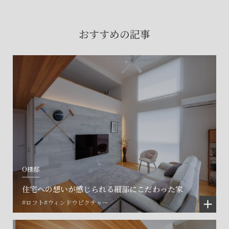
賃貸物件入居者様の
お困りごとのご相談はこちら
おすすめの記事
土地の活用・賃貸経営に関する
ご相談はこちら
関連施設一覧
O様邸
住宅への想いが感じられる細部にこだわった家
#ロフト
#ウィンドウピクチャー
©SET inc.