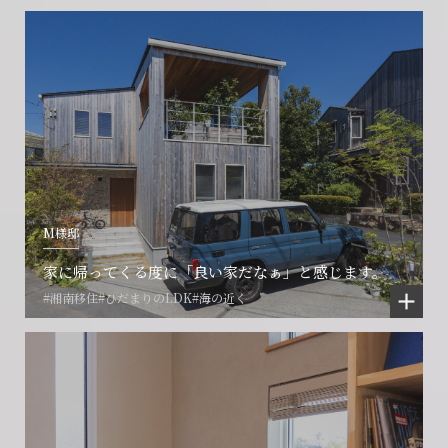
M様邸
家に帰ってくる度に「良い家だなぁ」と感じます。
#湘南移住
#ひだまりのLDK
#海の近く