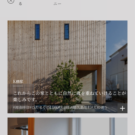
る
ニー
K様邸
これからこの家とともに自然に歳を重ねていけることが
楽しみです。
#湘南移住
#ひだまりのLDK
#大谷石
#屋久島地杉
#大和張り