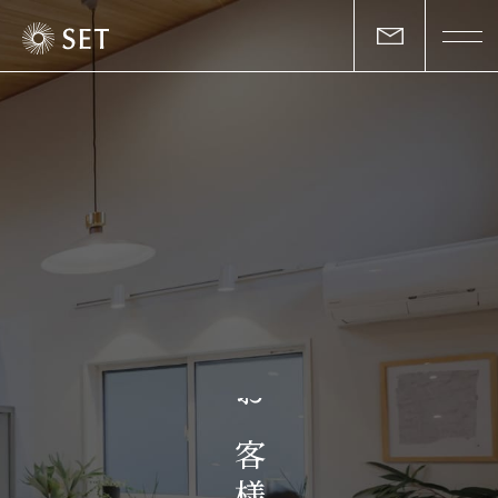
私たちについて
セットの志と行動
事業一覧
物件一覧
お客様の声
お
マガジン
客
様