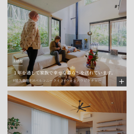
A様邸
１年を通して家族で幸せな暮らしを送れています。
#屋久島地杉
#バルコニーライフ
#ウィンドウピクチャー