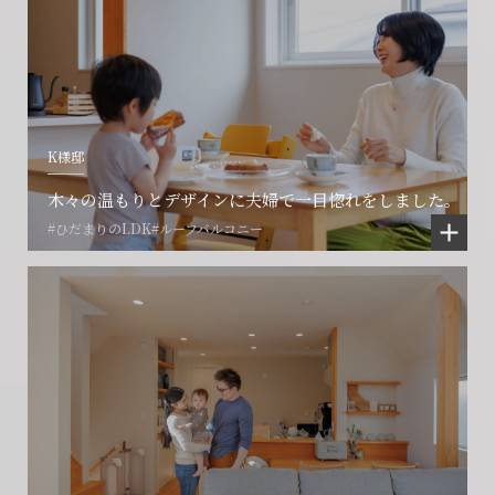
K様邸
会社に関することや物件についての
土地の活用・賃貸経営に関する
賃貸物件入居者様の
ご相談はこちら
ご相談はこちら
木々の温もりとデザインに夫婦で一目惚れをしました。
お困りごとのご相談はこちら
#ひだまりのLDK
#ルーフバルコニー
フォームからのお問い合わせ
フォームからのお問い合わせ
解約のお申し込み
CONTACT
CONTACT
CONTACT
賃貸管理事業部へのお問い合わせ
お電話でのお問い合わせ
プロコール24ご利用の方
0466-24-2478
0466-24-2478
0120-073-386
営業時間9:30~18:30 水曜定休
営業時間9:30~18:30 水曜定休