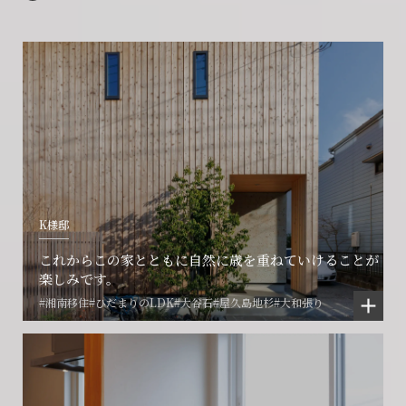
K様邸
これからこの家とともに自然に歳を重ねていけることが
楽しみです。
#湘南移住
#ひだまりのLDK
#大谷石
#屋久島地杉
#大和張り