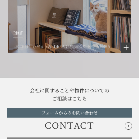
R様邸
#湘南移住
#ひだまりのLDK
#大谷石
#屋久島地杉
#大和張り
会社に関することや物件についての
ご相談はこちら
フォームからのお問い合わせ
CONTACT