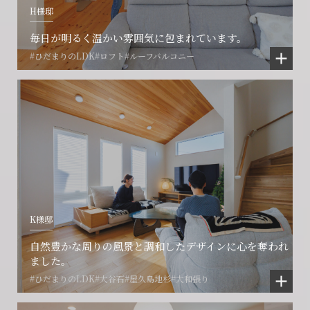
H様邸
閉じる
閉じる
閉じる
毎日が明るく温かい雰囲気に包まれています。
#ひだまりのLDK
#ロフト
#ルーフバルコニー
K様邸
自然豊かな周りの風景と調和したデザインに心を奪われ
ました。
#ひだまりのLDK
#大谷石
#屋久島地杉
#大和張り