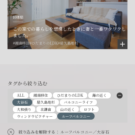
H様邸
この家での暮らしを想像したときに妻と一番ワクワクし
ました。
#湘南移住
#ひだまりのLDK
#屋久島地杉
タグから絞り込む
ALL
湘南移住
ひだまりのLDK
海の近く
大谷石
屋久島地杉
バルコニーライフ
大和張り
北鎌倉
山の近く
ロフト
ウィンドウピクチャー
ルーフバルコニー
絞り込みを解除する
： ルーフバルコニー／大谷石