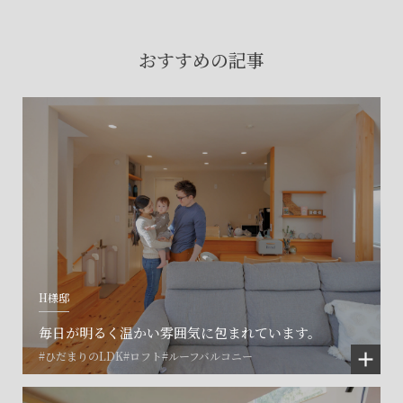
賃貸物件入居者様の
お困りごとのご相談はこちら
おすすめの記事
土地の活用・賃貸経営に関する
ご相談はこちら
関連施設一覧
H様邸
毎日が明るく温かい雰囲気に包まれています。
#ひだまりのLDK
#ロフト
#ルーフバルコニー
©SET inc.