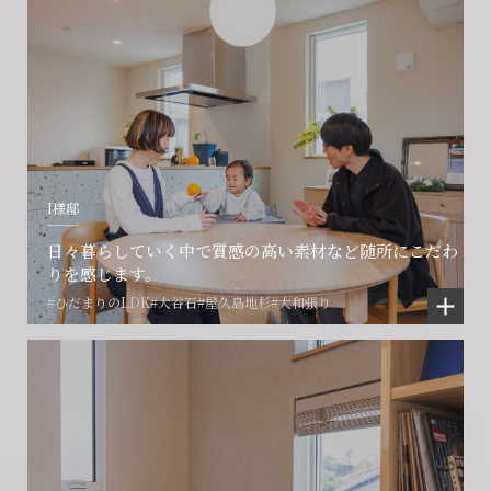
I様邸
日々暮らしていく中で質感の高い素材など随所にこだわ
りを感じます。
#ひだまりのLDK
#大谷石
#屋久島地杉
#大和張り