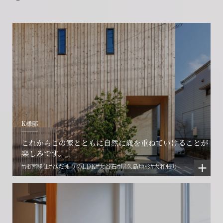
K様邸
これからこの家とともに自然に歳を重ねていけることが
楽しみです。
#湘南移住
#ひだまりのLDK
#大谷石
#屋久島地杉
#大和張り