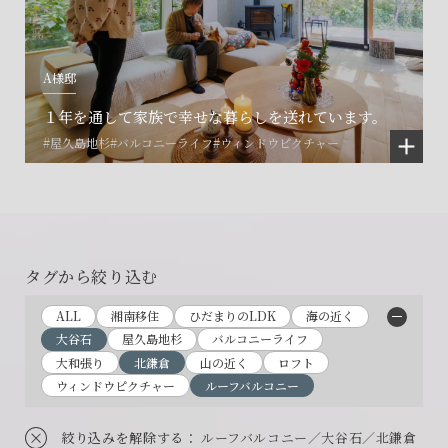
A様邸
１年を通して家族で幸せな暮らしを送れています。
#屋久島地杉
#バルコニーライフ
#ウィンドウピクチャー
タグから絞り込む
ALL
湘南移住
ひだまりのLDK
海の近く
大谷石
屋久島地杉
バルコニーライフ
大和張り
北鎌倉
山の近く
ロフト
ウィンドウピクチャー
ルーフバルコニー
絞り込みを解除する
： ルーフバルコニー／大谷石／北鎌倉