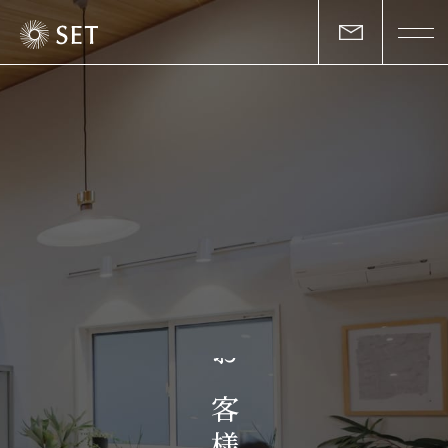
私たちについて
セットの志と行動
事業一覧
物件一覧
お客様の声
お
マガジン
客
様