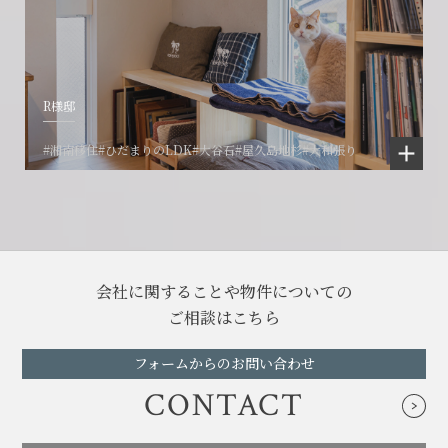
R様邸
#湘南移住
#ひだまりのLDK
#大谷石
#屋久島地杉
#大和張り
会社に関することや物件についての
ご相談はこちら
フォームからのお問い合わせ
CONTACT