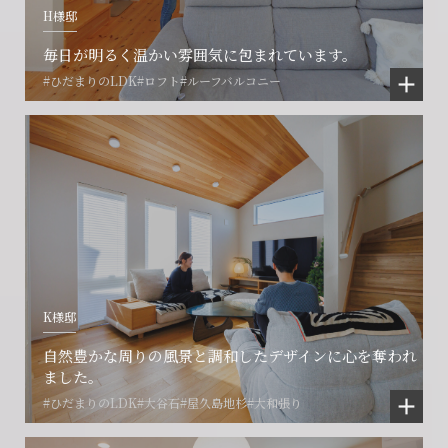
H様邸
閉じる
閉じる
閉じる
毎日が明るく温かい雰囲気に包まれています。
#ひだまりのLDK
#ロフト
#ルーフバルコニー
K様邸
自然豊かな周りの風景と調和したデザインに心を奪われ
ました。
#ひだまりのLDK
#大谷石
#屋久島地杉
#大和張り