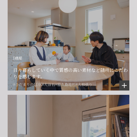
I様邸
日々暮らしていく中で質感の高い素材など随所にこだわ
りを感じます。
#ひだまりのLDK
#大谷石
#屋久島地杉
#大和張り