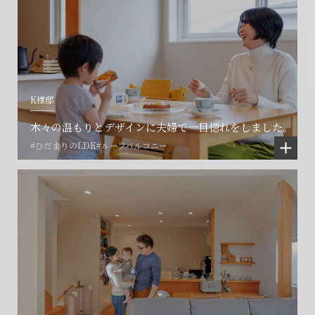
K様邸
会社に関することや物件についての
土地の活用・賃貸経営に関する
賃貸物件入居者様の
ご相談はこちら
ご相談はこちら
木々の温もりとデザインに夫婦で一目惚れをしました。
お困りごとのご相談はこちら
#ひだまりのLDK
#ルーフバルコニー
フォームからのお問い合わせ
フォームからのお問い合わせ
解約のお申し込み
CONTACT
CONTACT
CONTACT
賃貸管理事業部へのお問い合わせ
お電話でのお問い合わせ
プロコール24ご利用の方
0466-24-2478
0466-24-2478
0120-073-386
営業時間9:30~18:30 水曜定休
営業時間9:30~18:30 水曜定休