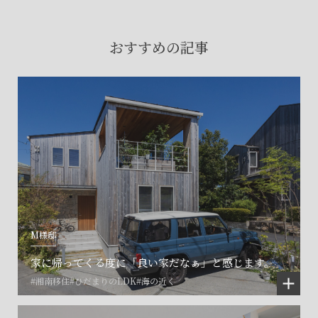
賃貸物件入居者様の
お困りごとのご相談はこちら
おすすめの記事
土地の活用・賃貸経営に関する
ご相談はこちら
関連施設一覧
M様邸
家に帰ってくる度に「良い家だなぁ」と感じます。
#湘南移住
#ひだまりのLDK
#海の近く
©SET inc.