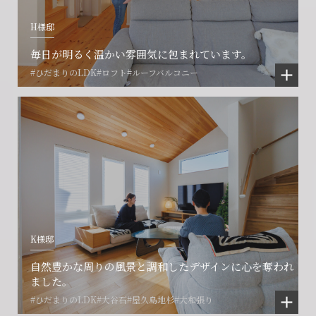
H様邸
毎日が明るく温かい雰囲気に包まれています。
#ひだまりのLDK
#ロフト
#ルーフバルコニー
K様邸
自然豊かな周りの風景と調和したデザインに心を奪われ
ました。
#ひだまりのLDK
#大谷石
#屋久島地杉
#大和張り