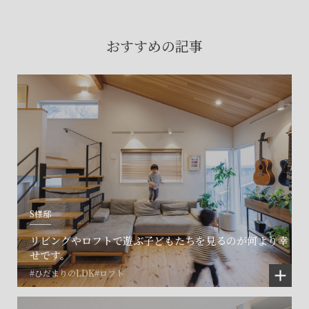
賃貸物件入居者様の
お困りごとのご相談はこちら
おすすめの記事
土地の活用・賃貸経営に関する
ご相談はこちら
関連施設一覧
S様邸
リビングやロフトで遊ぶ子どもたちを見るのが何より幸
せです。
#ひだまりのLDK
#ロフト
©SET inc.