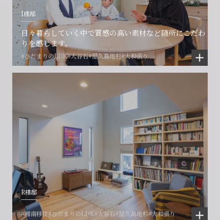
I様邸
日々暮らしていく中で質感の高い素材など随所にこだわ
りを感じます。
#ひだまりのLDK
#大谷石
#屋久島地杉
#大和張り
R様邸
#湘南移住
#ひだまりのLDK
#大谷石
#屋久島地杉
#大和張り