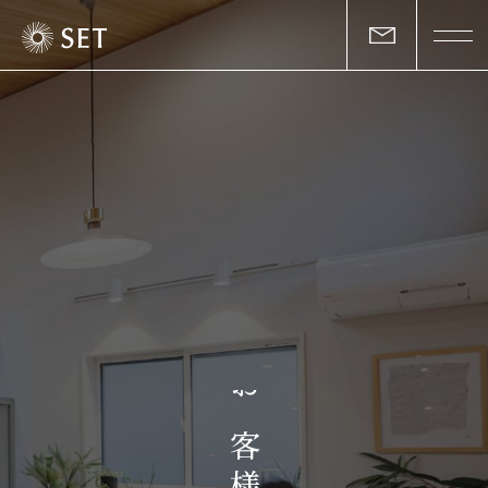
私たちについて
セットの志と行動
事業一覧
物件一覧
お客様の声
お
マガジン
客
様