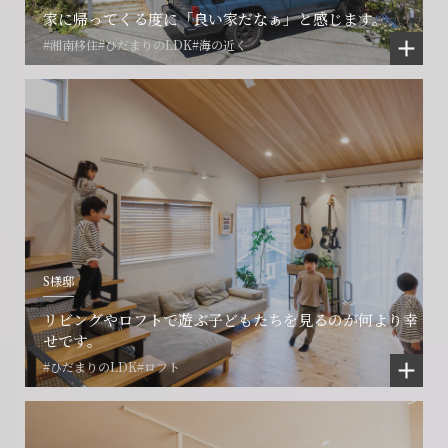
家に帰ってくる度に「良い家だなぁ」と感じます。
#湘南移住
#ひだまりのLDK
#海の近く
S様邸
リビングやロフトで遊ぶ子どもたちを見るのが何より幸
せです。
#ひだまりのLDK
#ロフト