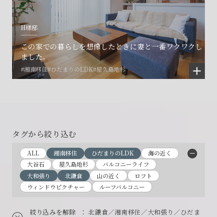
H様邸
この家での暮らしを想像したときに妻と一番ワクワクし
ました。
#湘南移住
#ひだまりのLDK
#屋久島地杉
タグから絞り込む
ALL
湘南移住
ひだまりのLDK
海の近く
大谷石
屋久島地杉
バルコニーライフ
大和張り
北鎌倉
山の近く
ロフト
ウィンドウピクチャー
ルーフバルコニー
絞り込みを解除
： 北鎌倉／湘南移住／大和張り／ひだま