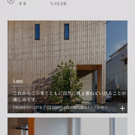
する
りのLDK
K様邸
これからこの家とともに自然に歳を重ねていけることが
楽しみです。
#湘南移住
#ひだまりのLDK
#大谷石
#屋久島地杉
#大和張り