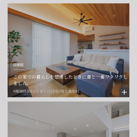
会社に関することや物件についての
土地の活用・賃貸経営に関する
賃貸物件入居者様の
ご相談はこちら
ご相談はこちら
お困りごとのご相談はこちら
フォームからのお問い合わせ
フォームからのお問い合わせ
解約のお申し込み
CONTACT
CONTACT
CONTACT
H様邸
賃貸管理事業部へのお問い合わせ
お電話でのお問い合わせ
プロコール24ご利用の方
この家での暮らしを想像したときに妻と一番ワクワクし
0466-24-2478
0466-24-2478
0120-073-386
ました。
#湘南移住
#ひだまりのLDK
#屋久島地杉
営業時間9:30~18:30 水曜定休
営業時間9:30~18:30 水曜定休
閉じる
閉じる
閉じる