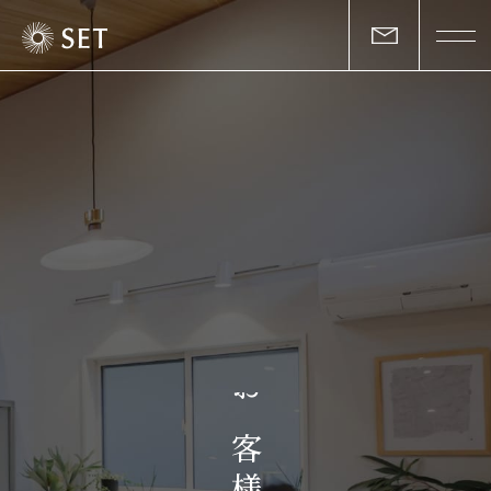
私たちについて
セットの志と行動
事業一覧
物件一覧
お客様の声
お
マガジン
客
様