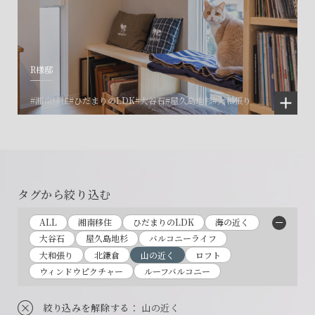
R様邸
会社に関することや物件についての
土地の活用・賃貸経営に関する
賃貸物件入居者様の
#湘南移住
#ひだまりのLDK
#大谷石
#屋久島地杉
#大和張り
ご相談はこちら
ご相談はこちら
お困りごとのご相談はこちら
フォームからのお問い合わせ
フォームからのお問い合わせ
解約のお申し込み
CONTACT
CONTACT
CONTACT
タグから絞り込む
賃貸管理事業部へのお問い合わせ
お電話でのお問い合わせ
プロコール24ご利用の方
ALL
湘南移住
ひだまりのLDK
海の近く
0466-24-2478
0466-24-2478
0120-073-386
大谷石
屋久島地杉
バルコニーライフ
営業時間9:30~18:30 水曜定休
営業時間9:30~18:30 水曜定休
大和張り
北鎌倉
山の近く
ロフト
ウィンドウピクチャー
ルーフバルコニー
絞り込みを解除する
： 山の近く
閉じる