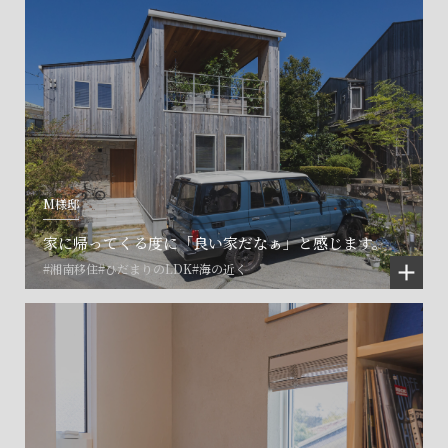
M様邸
家に帰ってくる度に「良い家だなぁ」と感じます。
#湘南移住
#ひだまりのLDK
#海の近く