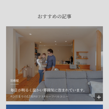
賃貸物件入居者様の
お困りごとのご相談はこちら
おすすめの記事
土地の活用・賃貸経営に関する
ご相談はこちら
関連施設一覧
H様邸
毎日が明るく温かい雰囲気に包まれています。
#ひだまりのLDK
#ロフト
#ルーフバルコニー
©SET inc.