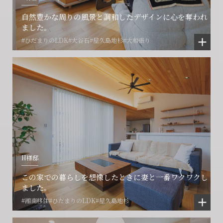
閉じる
閉じる
閉じる
自然豊かな周りの風景と調和したデザインに心を奪われ
ました。
#ひだまりのLDK
#大谷石
#屋久島地杉
#大和張り
H様邸
この家での暮らしを想像したときに妻と一番ワクワクし
ました。
#湘南移住
#ひだまりのLDK
#屋久島地杉