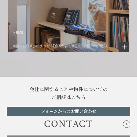
R様邸
#湘南移住
#ひだまりのLDK
#大谷石
#屋久島地杉
#大和張り
会社に関することや物件についての
ご相談はこちら
フォームからのお問い合わせ
CONTACT