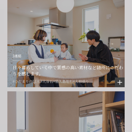
I様邸
日々暮らしていく中で質感の高い素材など随所にこだわ
りを感じます。
#ひだまりのLDK
#大谷石
#屋久島地杉
#大和張り