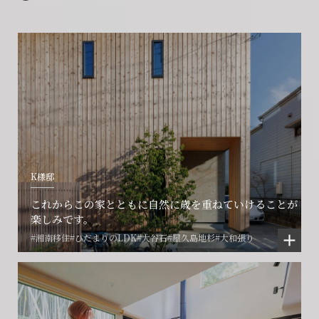
K様邸
これからこの家とともに自然に歳を重ねていけることが
楽しみです。
#湘南移住
#ひだまりのLDK
#大谷石
#屋久島地杉
#大和張り