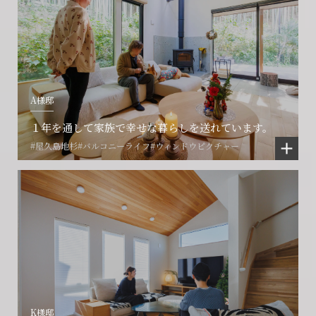
A様邸
会社に関することや物件についての
土地の活用・賃貸経営に関する
賃貸物件入居者様の
ご相談はこちら
ご相談はこちら
１年を通して家族で幸せな暮らしを送れています。
お困りごとのご相談はこちら
#屋久島地杉
#バルコニーライフ
#ウィンドウピクチャー
フォームからのお問い合わせ
フォームからのお問い合わせ
解約のお申し込み
CONTACT
CONTACT
CONTACT
賃貸管理事業部へのお問い合わせ
お電話でのお問い合わせ
プロコール24ご利用の方
0466-24-2478
0466-24-2478
0120-073-386
営業時間9:30~18:30 水曜定休
営業時間9:30~18:30 水曜定休
K様邸