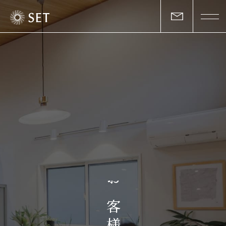
私たちについて
セットの志と行動
事業一覧
物件一覧
お客様の声
お
マガジン
客
様