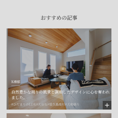
賃貸物件入居者様の
お困りごとのご相談はこちら
おすすめの記事
土地の活用・賃貸経営に関する
ご相談はこちら
関連施設一覧
K様邸
自然豊かな周りの風景と調和したデザインに心を奪われ
ました。
#ひだまりのLDK
#大谷石
#屋久島地杉
#大和張り
©SET inc.