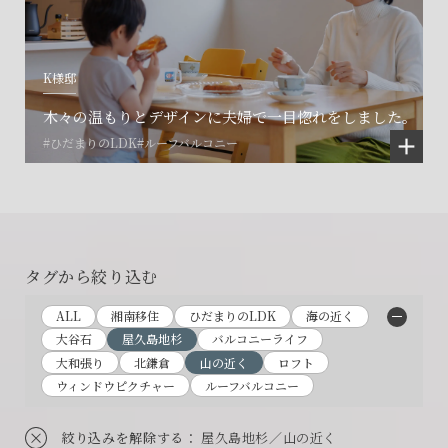
K様邸
木々の温もりとデザインに夫婦で一目惚れをしました。
#ひだまりのLDK
#ルーフバルコニー
タグから絞り込む
ALL
湘南移住
ひだまりのLDK
海の近く
大谷石
屋久島地杉
バルコニーライフ
大和張り
北鎌倉
山の近く
ロフト
ウィンドウピクチャー
ルーフバルコニー
絞り込みを解除する
： 屋久島地杉／山の近く