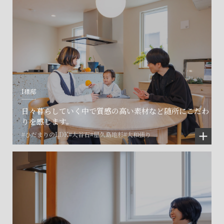
I様邸
日々暮らしていく中で質感の高い素材など随所にこだわ
りを感じます。
#ひだまりのLDK
#大谷石
#屋久島地杉
#大和張り