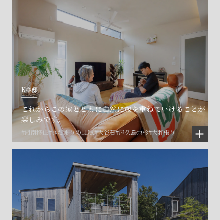
K様邸
これからこの家とともに自然に歳を重ねていけることが
楽しみです。
#湘南移住
#ひだまりのLDK
#大谷石
#屋久島地杉
#大和張り