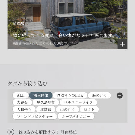
M様邸
家に帰ってくる度に「良い家だなぁ」と感じます。
会社に関することや物件についての
土地の活用・賃貸経営に関する
賃貸物件入居者様の
#湘南移住
#ひだまりのLDK
#海の近く
ご相談はこちら
ご相談はこちら
お困りごとのご相談はこちら
フォームからのお問い合わせ
フォームからのお問い合わせ
解約のお申し込み
CONTACT
CONTACT
CONTACT
タグから絞り込む
賃貸管理事業部へのお問い合わせ
お電話でのお問い合わせ
プロコール24ご利用の方
ALL
湘南移住
ひだまりのLDK
海の近く
0466-24-2478
0466-24-2478
0120-073-386
大谷石
屋久島地杉
バルコニーライフ
営業時間9:30~18:30 水曜定休
営業時間9:30~18:30 水曜定休
大和張り
北鎌倉
山の近く
ロフト
ウィンドウピクチャー
ルーフバルコニー
絞り込みを解除する
： 湘南移住
閉じる