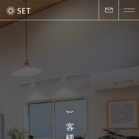
私たちについて
セットの志と行動
事業一覧
物件一覧
お客様の声
お
マガジン
客
様