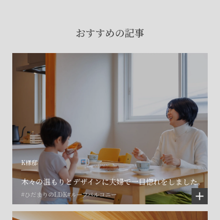
賃貸物件入居者様の
お困りごとのご相談はこちら
おすすめの記事
土地の活用・賃貸経営に関する
ご相談はこちら
関連施設一覧
K様邸
木々の温もりとデザインに夫婦で一目惚れをしました。
#ひだまりのLDK
#ルーフバルコニー
©SET inc.