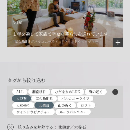
A様邸
１年を通して家族で幸せな暮らしを送れています。
会社に関することや物件についての
土地の活用・賃貸経営に関する
賃貸物件入居者様の
#屋久島地杉
#バルコニーライフ
#ウィンドウピクチャー
ご相談はこちら
ご相談はこちら
お困りごとのご相談はこちら
フォームからのお問い合わせ
フォームからのお問い合わせ
解約のお申し込み
CONTACT
CONTACT
CONTACT
タグから絞り込む
賃貸管理事業部へのお問い合わせ
お電話でのお問い合わせ
プロコール24ご利用の方
ALL
湘南移住
ひだまりのLDK
海の近く
0466-24-2478
0466-24-2478
0120-073-386
大谷石
屋久島地杉
バルコニーライフ
営業時間9:30~18:30 水曜定休
営業時間9:30~18:30 水曜定休
大和張り
北鎌倉
山の近く
ロフト
ウィンドウピクチャー
ルーフバルコニー
絞り込みを解除する
： 北鎌倉／大谷石
閉じる