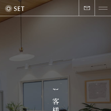
私たちについて
セットの志と行動
事業一覧
物件一覧
お客様の声
お
マガジン
客
様