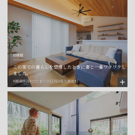
H様邸
この家での暮らしを想像したときに妻と一番ワクワクし
ました。
#湘南移住
#ひだまりのLDK
#屋久島地杉